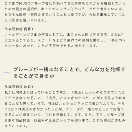
代表取締役 出口）
これまでMUSOグループ各社が築いてきた事業をこれからも継続していく
ための最良の選択が、ホールディングス化ということだと考えています。
もちろん成長・発展させていくことも大事ですが、会社を継承していくこ
とに重きを置いています。
代表取締役 岡田）
ホールディングス化の意義としては、出口さんと同じ考えです。さらに付
け加えるとすると、スピードを上げて業界での役割を果たし、「各社のシ
ナジーを生み出す」ことが不可欠であると考えています。
グループが一緒になることで、
どんな力を発揮す
ることができるか
代表取締役 出口）
私が社内でよく話していることですが、「衰退」というのはできていたこ
とができなくなること、「成長」とはできなかったことができるようにな
ることだと思っています。例えば、ビジョンマップで掲げたような、今ま
で1社では実現できなかったことが、グループが一緒になることで実現で
きることが増えていく、これを目指しています。また、すでにグループ横
断的な商品開発・取組みの企画がいくつか進行中で、これも実現が楽しみ
なところです。