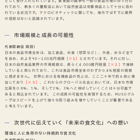
として受け入れられています。業者間の競争も一般の食品市場の中で行わ
れており、数多くの量販店において自然食品は定番商品として十分に扱わ
れている状況です。マクロビオティックに関しても、海外ではすでに業界
の垣根はないと認識されています。
市場規模と成長の可能性
代表取締役 岡田）
日本の食品市場全体は、加工食品、中食（惣菜など）、外食、米など全て
を含め、およそ90～100兆円規模
［※1］
とされています。それに対し、
日本の自然食品業界の市場規模は、長らく4,000億円程度
［※２］
で推移
していると見られており、これは食品市場全体のわずか0.4％程度の規模
に過ぎません。 世界における有機食品の売上は、ここ二十年で約６倍に増
加しており
［※３］
、これからのグローバル社会においては、日本も市場
比率を0.8%、1%、そして2%、3%へと伸ばしていくことは十分可能で
あると見込まれています。 この成長の可能性を実現するため、MUSOグル
ープはスピードを上げて様々な取り組みを増やしていくことが重要である
と考えています。
次世代に伝えていく「未来の食文化」への想い
環境と人に負荷のない持続的な食文化