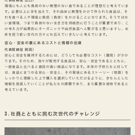
代表取締役 出口）
環境にも人にも負荷のない無理のない食であることが理想だと考えていま
す。必要以上に手を加えて、それ自体に無理をかけて作られた食品は、そ
れを食べる人や環境に負担（負荷）をかけることになります。そうではな
い食環境、つまり負荷のない生き方を持続的に行うことが重要であり、こ
の考え方が結果的にオーガニックや自然食品へと繋がると思いますし、未
来を担う若い世代の方々にも伝えていきたいと考えています。
安心・安全の裏にあるコストと情報の伝達
代表取締役 岡田）
安心と安全を維持するためには、どうしても必要なコスト（費用）がかか
ります。そのため、我々が販売する食品は、安心・安全であるとともに、
一般食品と比べると値段の高い商品になります。未来の子供たちに対して
は、食品にまつわる安心・安全と、その背後にあるストーリー（物語）を
しっかりと理解した上で購入を選択していただけるように、きちんとした
情報を発信していくことが私たちの課題であり、また重要な使命であると
考えています。
社員とともに挑む次世代のチャレンジ
3