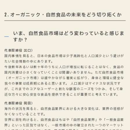
オーガニック・自然食品の未来をどう切り拓くか
2
いま、自然食品市場はどう変わっていると感じま
すか？
代表取締役 出口）
国内事情を見ると、日本の食品市場は少子高齢化と人口減少という避けが
たい社会情勢の中にあります。
今後数年あるいは数十年のうちに人口が増加に転じることはなく、食品の
国内消費は小さくなっていくことは間違いありません。ただ自然食品市場
（オーガニック市場）は緩やかながら着実に拡がり、身体と環境に健全な
我々の事業は成長期にあると思います。 人口減少はマイナスな状況です
が、これまでのコアなユーザーと新たな顧客のニーズをつかみ、そして身
近な方々に安心安全な食品を提供できることが重要だと考えています。
代表取締役 岡田）
海外の状況を見ると、自然食品業界における大きな変化は、業界の垣根が
なくなっていることです。
世界に目を向けると、自然食品はもはや「自然食品業界」や「一般食品業
界」といった区別ではなく、一般市場の中の確立された一つのマーケット