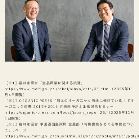
［※1］農林水産省「食品産業に関する統計」
https://www.maff.go.jp/j/tokei/sihyo/data/03.html（2025年11
月4日閲覧）
［※2］ORGANIC PRESS「日本のオーガニック市場は伸びている！『オ
ーガニック白書 2017＋2016 近未来予測』出版記念セミナー」
https://organic-press.com/local/japan_report25/（2025年11月
4日閲覧）
［※3］農林水産省 中国四国農政局 生産部「有機農業をめぐる事情につい
て」3ページ