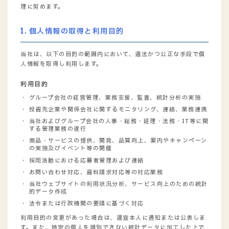
理に努めます。
1. 個人情報の取得と利用目的
当社は、以下の目的の範囲内において、適法かつ公正な手段で個
人情報を取得し利用します。
利用目的
グループ会社の経営管理、業務支援、監査、統計分析の実施
投資先企業や関係会社に関するモニタリング、連絡、業務連携
当社およびグループ会社の人事・総務・経理・法務・IT等に関
する管理業務の遂行
商品・サービスの提供、開発、品質向上、案内やキャンペーン
の実施及びイベント等の開催
採用活動における応募者管理および連絡
お問い合わせ対応、資料請求対応等の対応業務
当社ウェブサイトの利用状況分析、サービス向上のための統計
的データ作成
法令または行政機関の要請に基づく対応
利用目的の変更があった場合は、適宜本人に通知または公表しま
す。また、特定の個人を識別できない統計データに加工した上で