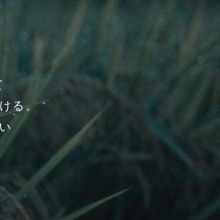
。
て
ける。
い