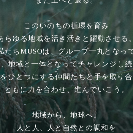
また土へと還る。
このいのちの循環を育み
あらゆる地域を活き活きと躍動させる
私たちMUSOは、グループ一丸となっ
て、地域と一体となってチャレンジし続
志をひとつにする仲間たちと手を取り合
ともに力を合わせ、進んでいこう。
地域から、地球へ。