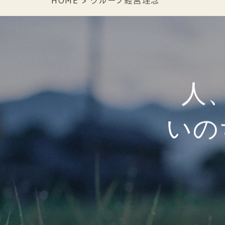
HOME
>
グループ経営理念
人
いの