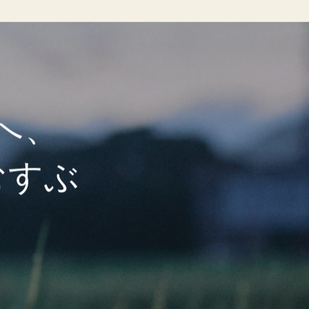
へ、
むすぶ